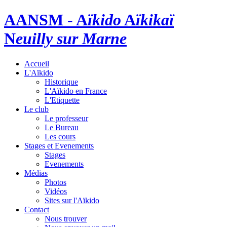
AANSM - A
ïkido
A
ïkikaï
N
euilly sur Marne
Accueil
L'Aïkido
Historique
L'Aïkido en France
L'Etiquette
Le club
Le professeur
Le Bureau
Les cours
Stages et Evenements
Stages
Evenements
Médias
Photos
Vidéos
Sites sur l'Aïkido
Contact
Nous trouver